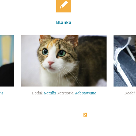
Blanka
ne
Dodał:
Natalia
kategoria:
Adoptowane
Dodał
20
Dowiedz się więcej
D