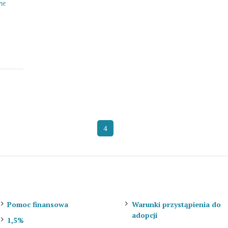
ne
1
2
3
5
6
12
4
…
Jak pomóc?
Do adopcji
Pomoc finansowa
Warunki przystąpienia do
adopcji
1,5%