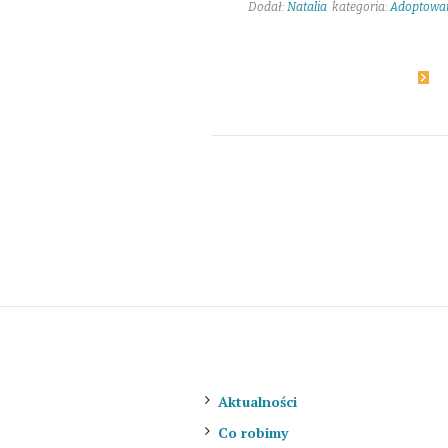
Dodał:
Natalia
kategoria:
Adoptowa
21
Dowiedz się więcej
O nas
Aktualności
Co robimy