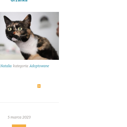
:
Natalia
kategoria:
Adoptowane
21
owiedz się więcej
5 marca 2023