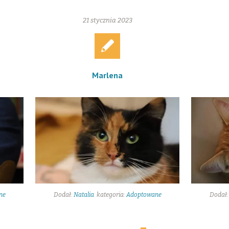
21 stycznia 2023
Marlena
ne
Dodał:
Natalia
kategoria:
Adoptowane
Dodał
20