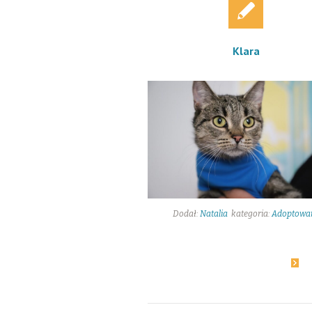
Klara
Dodał:
Natalia
kategoria:
Adoptowa
20
Dowiedz się więcej