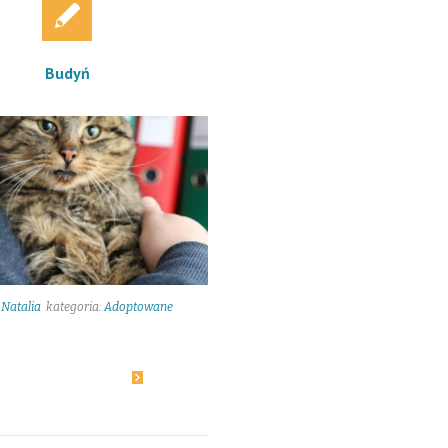
Budyń
:
Natalia
kategoria:
Adoptowane
18
owiedz się więcej