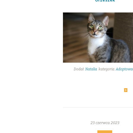
Dodał:
Natalia
kategoria:
Adoptowa
23
Dowiedz się więcej
23 czerwca 2023