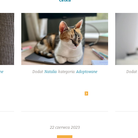
ne
Dodał:
Natalia
kategoria:
Adoptowane
Dodał
22
Dowiedz się więcej
D
22 czerwca 2023