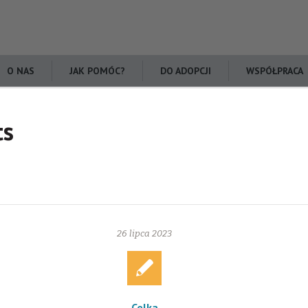
O NAS
JAK POMÓC?
DO ADOPCJI
WSPÓŁPRACA
ts
26 lipca 2023
Celka