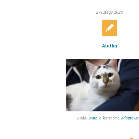
27 lutego 2023
Alutka
Dodał:
Natalia
kategoria:
Adoptowa
21