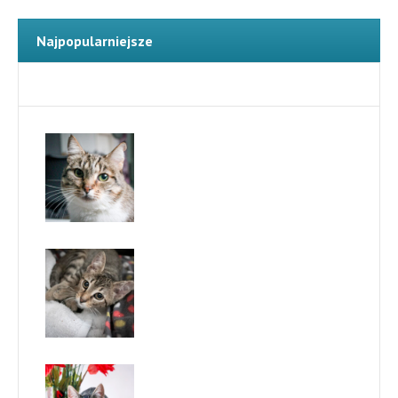
Najpopularniejsze
Najnowsze
Furia
Tofu