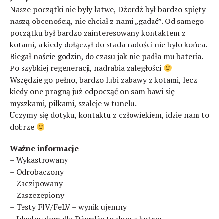
Nasze początki nie były łatwe, Dżordż był bardzo spięty
naszą obecnością, nie chciał z nami „gadać”. Od samego
początku był bardzo zainteresowany kontaktem z
kotami, a kiedy dołączył do stada radości nie było końca.
Biegał naście godzin, do czasu jak nie padła mu bateria.
Po szybkiej regeneracji, nadrabia zaległości
Wszędzie go pełno, bardzo lubi zabawy z kotami, lecz
kiedy one pragną już odpocząć on sam bawi się
myszkami, piłkami, szaleje w tunelu.
Uczymy się dotyku, kontaktu z człowiekiem, idzie nam to
dobrze
Ważne informacje
– Wykastrowany
– Odrobaczony
– Zaczipowany
– Zaszczepiony
– Testy FIV/FeLV – wynik ujemny
– Idealny dom dla Dżordża to dom z kotem