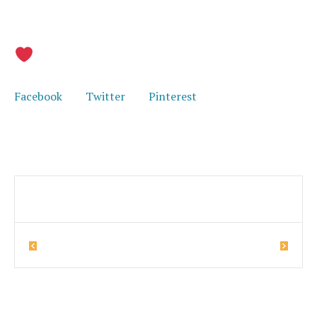
Udostępnij i pomóż w szukaniu domu
Facebook
Twitter
Pinterest
17
Hela
Mery
Więcej zwierząt