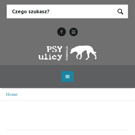
Home
/
Dżordż
Dżordż