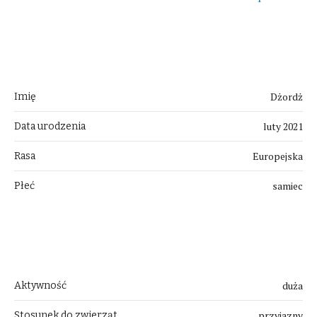
O Kotku
Dżordż
Imię
luty 2021
Data urodzenia
Europejska
Rasa
samiec
Płeć
Uwagi
duża
Aktywność
przyjazny
Stosunek do zwierząt