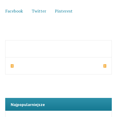
Facebook
Twitter
Pinterest
6
Jagoda
Pandora
Więcej zwierząt
Najpopularniejsze