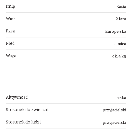
Kasia
Imię
2 lata
Wiek
Europejska
Rasa
samica
Płeć
ok. 4 kg
Waga
Uwagi
niska
Aktywność
przyjacielski
Stosunek do zwierząt
przyjacielski
Stosunek do ludzi