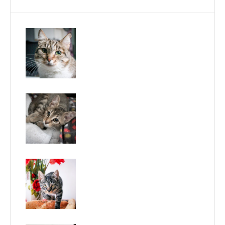
Najnowsze
Furia
Tofu
Landrynka