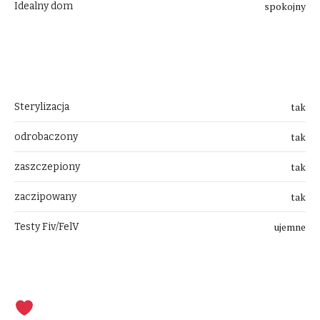
spokojny
Idealny dom
Przygotowanie
tak
Sterylizacja
tak
odrobaczony
tak
zaszczepiony
tak
zaczipowany
ujemne
Testy Fiv/FelV
Udostępnij i pomóż w szukaniu domu