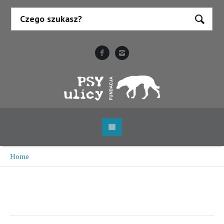
Home
/
Kasia
Kasia