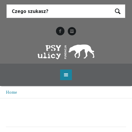
Home
/
Klopsik
Klopsik