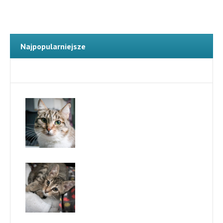
Więcej zwierząt
Najpopularniejsze
Najnowsze
Furia
Tofu