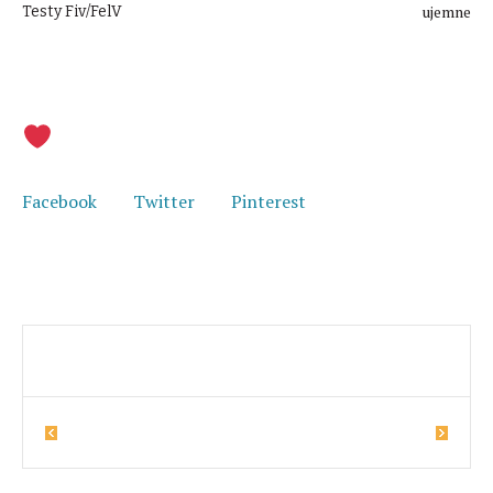
ujemne
Testy Fiv/FelV
Udostępnij i pomóż w szukaniu domu
Facebook
Twitter
Pinterest
7
Cyryl
Borówka