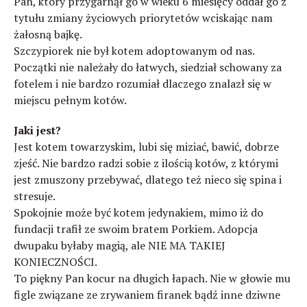
Pan, który przygarnął go w wieku 6 miesięcy oddał go z
tytułu zmiany życiowych priorytetów wciskając nam
żałosną bajkę.
Szczypiorek nie był kotem adoptowanym od nas.
Początki nie należały do łatwych, siedział schowany za
fotelem i nie bardzo rozumiał dlaczego znalazł się w
miejscu pełnym kotów.
Jaki jest?
Jest kotem towarzyskim, lubi się miziać, bawić, dobrze
zjeść. Nie bardzo radzi sobie z ilością kotów, z którymi
jest zmuszony przebywać, dlatego też nieco się spina i
stresuje.
Spokojnie może być kotem jedynakiem, mimo iż do
fundacji trafił ze swoim bratem Porkiem. Adopcja
dwupaku byłaby magią, ale NIE MA TAKIEJ
KONIECZNOŚCI.
To piękny Pan kocur na długich łapach. Nie w głowie mu
figle związane ze zrywaniem firanek bądź inne dziwne