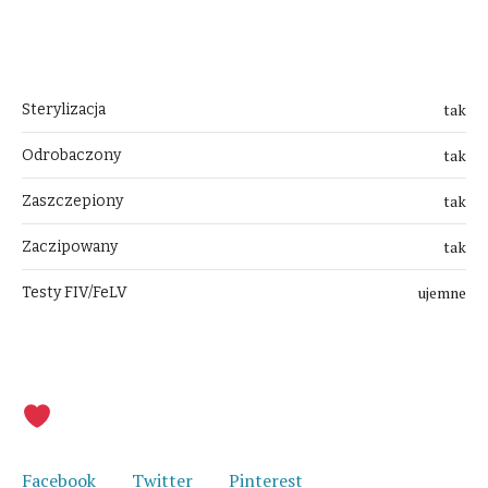
Przygotowanie
tak
Sterylizacja
tak
Odrobaczony
tak
Zaszczepiony
tak
Zaczipowany
ujemne
Testy FIV/FeLV
Udostępnij i pomóż w szukaniu domu
Facebook
Twitter
Pinterest