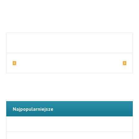
17
Alina
Wacia
Więcej zwierząt
Najpopularniejsze
Najnowsze