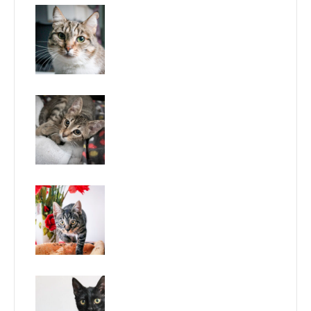
Furia
Tofu
Landrynka
Luna